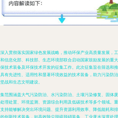
为深入贯彻落实国家绿色发展战略，推动环保产业高质量发展，
业和信息化部、科技部、生态环境部联合启动国家鼓励发展的重
环保技术装备及环保技术开发的征集工作。此次征集旨在筛选和
广具有先进性、适用性和显著环境效益的技术装备，助力污染防
攻坚战和生态文明建设。
征集范围涵盖大气污染防治、水污染防治、土壤污染修复、固体
物处理处置、环境监测、资源综合利用及低碳技术等多个领域。
点支持能够解决突出环境问题、提升资源利用效率、降低能耗和
放的创新技术装备，如高效除尘脱硫脱硝装备、工业废水深度处