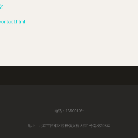
室
tact.html
电话：1850010**
地址：北京市怀柔区桥梓镇兴桥大街1号南楼203室