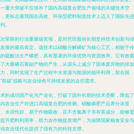
这一重大突破不仅填补了国内高端复合肥生产领域的关键技术空
白，更标志着我国在高效、环保型肥料制造技术上迈入了国际先
行列。
此次荣获的行业重量级奖项，是对芭田股份长期坚持技术创新与
色发展的最高肯定。该技术以硝酸分解磷矿为核心工艺，相较于
统的硫酸法生产磷肥，具有显著的环保优势与资源效率。它有效
免了大量磷石膏副产物的产生，从源头上减少了固体废弃物的排
压力，同时实现了生产过程中水资源与能源的循环利用，契合国
家“双碳”战略与农业绿色可持续发展的迫切需求。
技术的成功国产化与产业化，打破了国外长期的技术垄断，降低
国内农业生产对进口高端复合肥的依赖。硝酸磷肥产品养分浓度
高、水溶性好、易于作物吸收，且不含氯离子等有害成分，能够
著提升肥料利用率，助力农作物提质增产，为保障国家粮食安全
推动农业现代化提供了强有力的科技支撑。