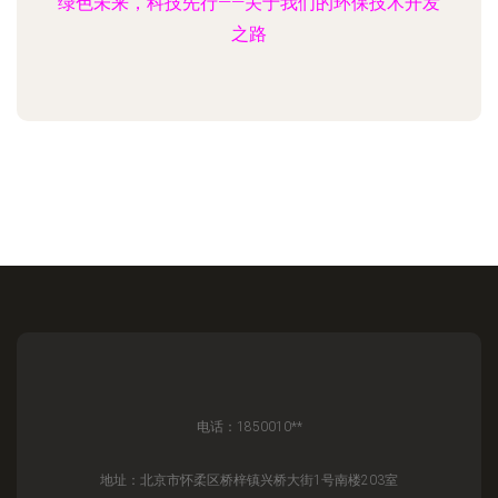
绿色未来，科技先行——关于我们的环保技术开发
之路
电话：1850010**
地址：北京市怀柔区桥梓镇兴桥大街1号南楼203室